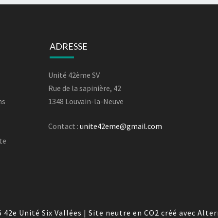
ADRESSE
Unité 42ème SV
Rue de la sapinière, 42
ns
1348 Louvain-la-Neuve
Contact :
unite42eme@gmail.com
rte
6
42e Unité Six Vallées
|
Site neutre en CO2 créé avec
Alte