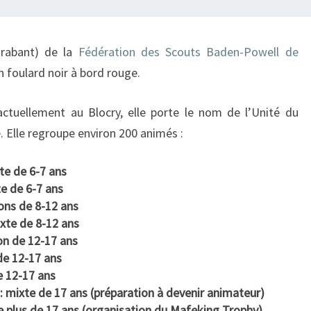
L
Brabant) de la
Fédération des Scouts Baden-Powell de
’
 foulard noir à bord rouge.
U
N
I
actuellement au Blocry, elle porte le nom de l’Unité du
T
. Elle regroupe environ 200 animés :
É
te de 6-7 ans
te de 6-7 ans
ons de 8-12 ans
ixte de 8-12 ans
on de 12-17 ans
 de 12-17 ans
e 12-17 ans
 : mixte de 17 ans (préparation à devenir animateur)
de plus de 17 ans (organisation du Mafeking Trophy)