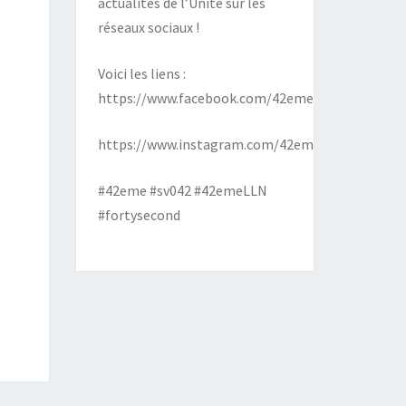
actualités de l’Unité sur les
réseaux sociaux !
Voici les liens :
https://www.facebook.com/42emeLLN
https://www.instagram.com/42emeLLN
#42eme #sv042 #42emeLLN
#fortysecond