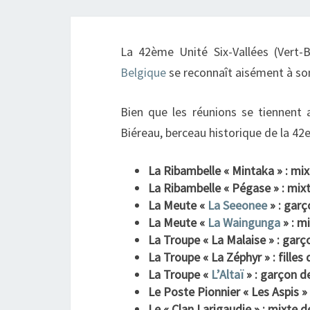
La 42ème Unité Six-Vallées (Vert-
Belgique
se reconnaît aisément à son
Bien que les réunions se tiennent 
Biéreau, berceau historique de la 42e
La Ribambelle « Mintaka » : mix
La Ribambelle « Pégase » : mix
La Meute «
La Seeonee
» : garç
La Meute «
La Waingunga
» : m
La Troupe « La Malaise » : garç
La Troupe « La Zéphyr » : filles
La Troupe «
L’Altaï
» : garçon d
Le Poste Pionnier « Les Aspis »
Le « Clan Larigaudie » : mixte 