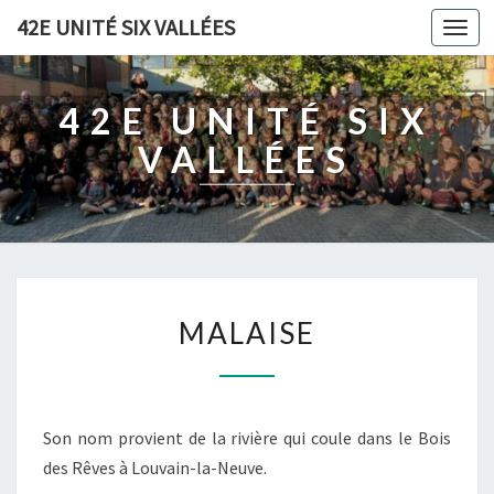
42E UNITÉ SIX VALLÉES
Togg
navi
42E UNITÉ SIX
VALLÉES
M
MALAISE
A
L
A
I
S
Son nom provient de la rivière qui coule dans le Bois
E
des Rêves à Louvain-la-Neuve.