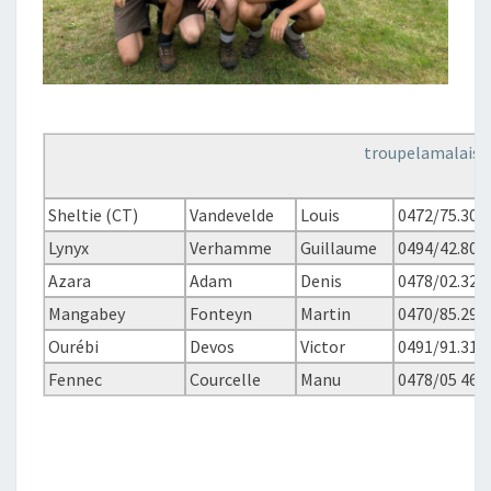
troupelamalais
Sheltie (CT)
Vandevelde
Louis
0472/75.30.
Lynyx
Verhamme
Guillaume
0494/42.80.
Azara
Adam
Denis
0478/02.32.
Mangabey
Fonteyn
Martin
0470/85.29.
Ourébi
Devos
Victor
0491/91.31.
Fennec
Courcelle
Manu
0478/05 46 