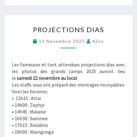
P
PROJECTIONS DIAS
R
O
11 Novembre 2025
42sv
J
E
C
T
Les fameuses et tant attendues projections dias avec
I
les photos des grands camps 2025 auront lieu
O
le
samedi 22 novembre
au local
.
N
Les staffs vous ont préparé des montages incroyables.
S
Voici les horaires:
D
• 13h15 : Altaï
I
• 14h00 : Zephyr
A
• 14h45 : Malaise
S
• 16h30 : Seeonee
• 17h15 : Baladins
• 18h00 : Waingunga