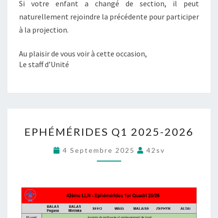
Si votre enfant a changé de section, il peut
naturellement rejoindre la précédente pour participer
à la projection.
Au plaisir de vous voir à cette occasion,
Le staff d’Unité
E
EPHÉMÉRIDES Q1 2025-2026
P
H
4 Septembre 2025
42sv
É
M
É
R
I
D
E