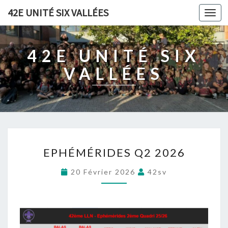
42E UNITÉ SIX VALLÉES
Togg
navi
42E UNITÉ SIX
VALLÉES
E
Les
EPHÉMÉRIDES Q2 2026
P
news
H
20 Février 2026
42sv
É
M
É
R
I