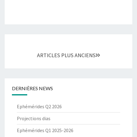
Navigation
au
ARTICLES PLUS ANCIENS
sein
des
articles
DERNIÈRES NEWS
Ephémérides Q2 2026
Projections dias
Ephémérides Q1 2025-2026