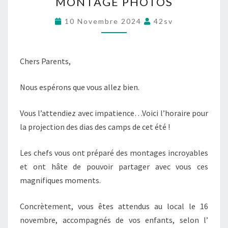
MONTAGE PHOTOS
O
N
10 Novembre 2024
42sv
T
A
G
E
Chers Parents,
P
H
Nous espérons que vous allez bien.
O
T
Vous l’attendiez avec impatience…Voici l’horaire pour
O
S
la projection des dias des camps de cet été !
Les chefs vous ont préparé des montages incroyables
et ont hâte de pouvoir partager avec vous ces
magnifiques moments.
Concrètement, vous êtes attendus au local le 16
novembre, accompagnés de vos enfants, selon l’