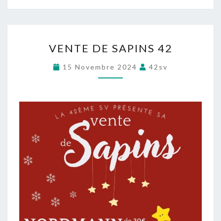
V
VENTE DE SAPINS 42
E
N
15 Novembre 2024
42sv
T
E
D
E
S
A
P
I
N
S
4
2