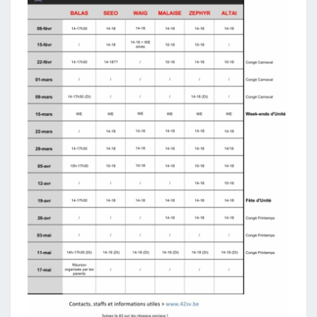
D
E
S
Q
2