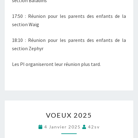
section Baladins
M
A
17:50 : Réunion pour les parents des enfants de la
I
section Waig
2
0
2
18:10 : Réunion pour les parents des enfants de la
5
section Zephyr
Les PI organiseront leur réunion plus tard.
V
VOEUX 2025
O
E
4 Janvier 2025
42sv
U
X