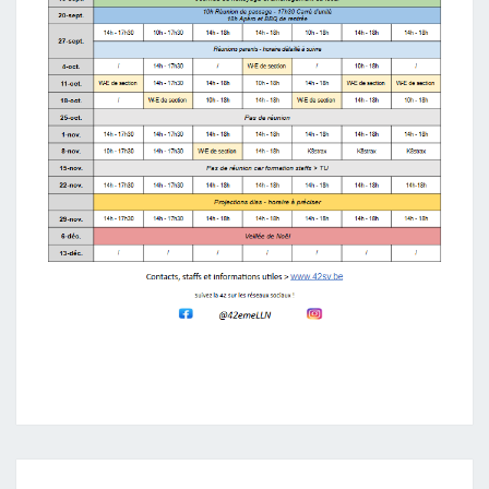
S
Q
1
2
0
2
5
-
2
0
2
6
R