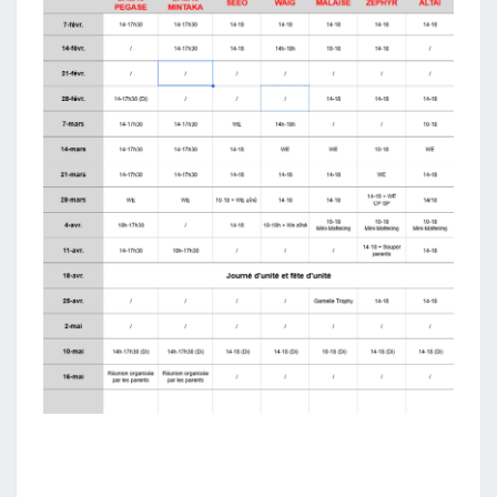
D
E
S
Q
2
2
0
2
6