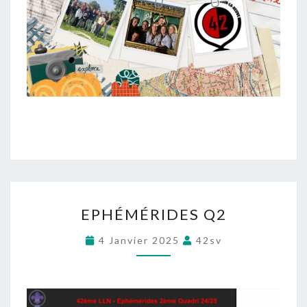
E
EPHÉMÉRIDES Q2
P
H
4 Janvier 2025
42sv
É
M
É
R
I