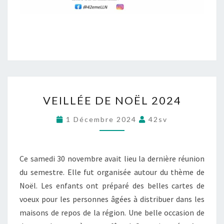
V
VEILLÉE DE NOËL 2024
E
I
1 Décembre 2024
42sv
L
L
É
E
Ce samedi 30 novembre avait lieu la dernière réunion
D
du semestre. Elle fut organisée autour du thème de
E
Noël. Les enfants ont préparé des belles cartes de
N
voeux pour les personnes âgées à distribuer dans les
O
Ë
maisons de repos de la région. Une belle occasion de
L