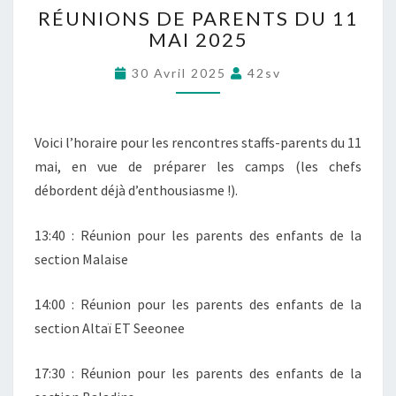
RÉUNIONS DE PARENTS DU 11
É
MAI 2025
U
N
30 Avril 2025
42sv
I
O
N
S
Voici l’horaire pour les rencontres staffs-parents du 11
D
mai, en vue de préparer les camps (les chefs
E
débordent déjà d’enthousiasme !).
P
A
R
13:40 : Réunion pour les parents des enfants de la
E
section Malaise
N
T
14:00 : Réunion pour les parents des enfants de la
S
section Altaï ET Seeonee
D
U
1
17:30 : Réunion pour les parents des enfants de la
1